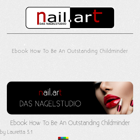
Ebook How To Be An Outstanding Childminder
Ebook How To Be An Outstanding Childminder
by
Lauretta
3.1